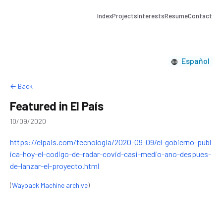
Index
Projects
Interests
Resume
Contact
Español
← Back
Featured in El País
10/09/2020
https://elpais.com/tecnologia/2020-09-09/el-gobierno-publ
ica-hoy-el-codigo-de-radar-covid-casi-medio-ano-despues-
de-lanzar-el-proyecto.html
(
Wayback Machine archive
)